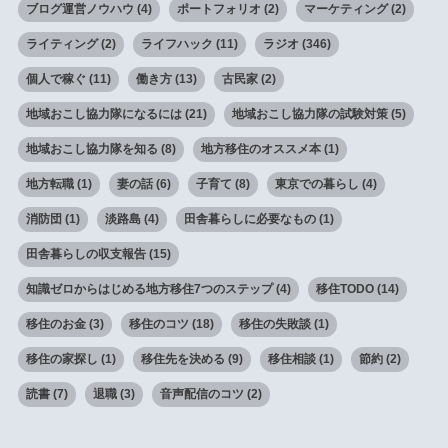
ブログ運営ノウハウ
(4)
ポートフォリオ
(2)
マーケティング
(2)
ライティング
(2)
ライフハック
(11)
ラジオ
(346)
個人で稼ぐ
(11)
働き方
(13)
古民家
(2)
地域おこし協力隊になるには
(21)
地域おこし協力隊の試験対策
(5)
地域おこし協力隊を知る
(8)
地方移住のオススメ本
(1)
地方転職
(1)
妻の話
(6)
子育て
(8)
東京での暮らし
(4)
消防団
(1)
淡路島
(4)
田舎暮らしに必要なもの
(1)
田舎暮らしの収支報告
(15)
知識ゼロからはじめる地方移住7つのステップ
(4)
移住TODO
(14)
移住のお金
(3)
移住のコツ
(18)
移住の失敗談
(1)
移住の家探し
(1)
移住先を決める
(9)
移住相談
(1)
節約
(2)
読書
(7)
退職
(3)
音声配信のコツ
(2)