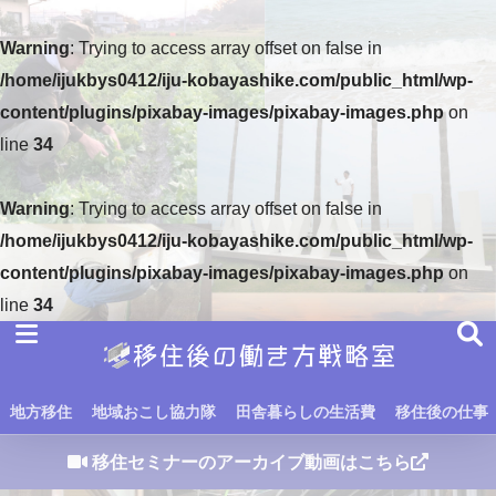
Warning
: Trying to access array offset on false in
/home/ijukbys0412/iju-kobayashike.com/public_html/wp-
content/plugins/pixabay-images/pixabay-images.php
on
line
34
Warning
: Trying to access array offset on false in
/home/ijukbys0412/iju-kobayashike.com/public_html/wp-
content/plugins/pixabay-images/pixabay-images.php
on
line
34
地方移住
地域おこし協力隊
田舎暮らしの生活費
移住後の仕事
移住セミナーのアーカイブ動画はこちら