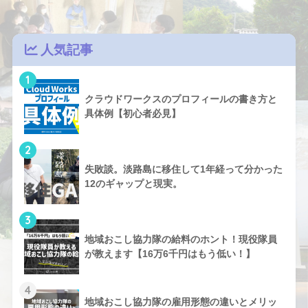
人気記事
1
クラウドワークスのプロフィールの書き方と
具体例【初心者必見】
2
失敗談。淡路島に移住して1年経って分かった
12のギャップと現実。
3
地域おこし協力隊の給料のホント！現役隊員
が教えます【16万6千円はもう低い！】
4
地域おこし協力隊の雇用形態の違いとメリッ