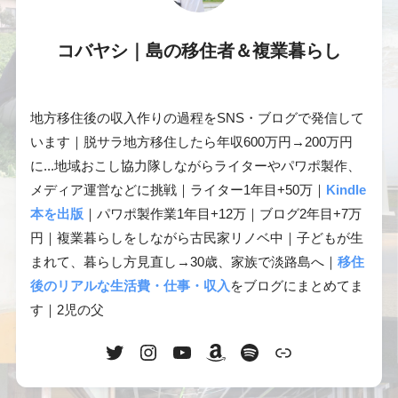
コバヤシ｜島の移住者＆複業暮らし
地方移住後の収入作りの過程をSNS・ブログで発信して
います｜脱サラ地方移住したら年収600万円→200万円
に...地域おこし協力隊しながらライターやパワポ製作、
メディア運営などに挑戦｜ライター1年目+50万｜
Kindle
本を出版
｜パワポ製作業1年目+12万｜ブログ2年目+7万
円｜複業暮らしをしながら古民家リノベ中｜子どもが生
まれて、暮らし方見直し→30歳、家族で淡路島へ｜
移住
後のリアルな生活費・仕事・収入
をブログにまとめてま
す｜2児の父