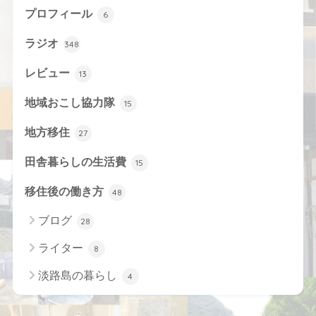
プロフィール
6
ラジオ
348
レビュー
13
地域おこし協力隊
15
地方移住
27
田舎暮らしの生活費
15
移住後の働き方
48
ブログ
28
ライター
8
淡路島の暮らし
4