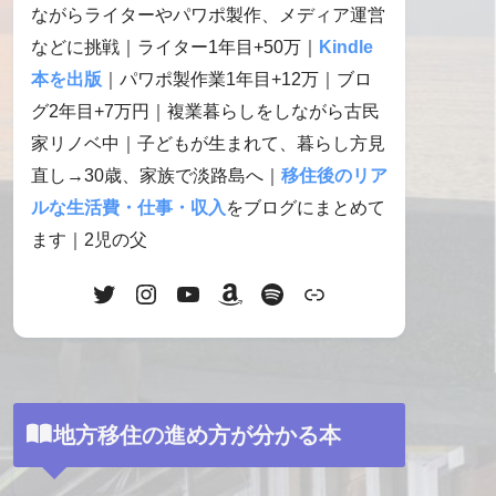
ながらライターやパワポ製作、メディア運営
などに挑戦｜ライター1年目+50万｜
Kindle
本を出版
｜パワポ製作業1年目+12万｜ブロ
グ2年目+7万円｜複業暮らしをしながら古民
家リノベ中｜子どもが生まれて、暮らし方見
直し→30歳、家族で淡路島へ｜
移住後のリア
ルな生活費・仕事・収入
をブログにまとめて
ます｜2児の父
地方移住の進め方が分かる本