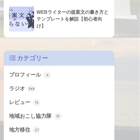
WEBライターの提案文の書き方と
テンプレートを解説【初心者向
け】
カテゴリー
プロフィール
6
ラジオ
348
レビュー
13
地域おこし協力隊
15
地方移住
27