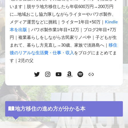
います｜脱サラ地方移住したら年収600万円→200万円
に...地域おこし協力隊しながらライターやパワポ製作、
メディア運営などに挑戦｜ライター1年目+50万｜
Kindle
本を出版
｜パワポ製作業1年目+12万｜ブログ2年目+7万
円｜複業暮らしをしながら古民家リノベ中｜子どもが生
まれて、暮らし方見直し→30歳、家族で淡路島へ｜
移住
後のリアルな生活費・仕事・収入
をブログにまとめてま
す｜2児の父
地方移住の進め方が分かる本