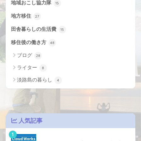
地域おこし協力隊
15
地方移住
27
田舎暮らしの生活費
15
移住後の働き方
48
ブログ
28
ライター
8
淡路島の暮らし
4
人気記事
1