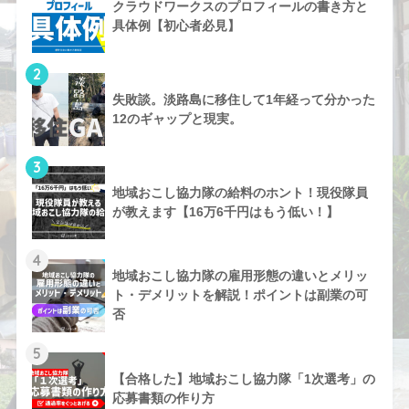
クラウドワークスのプロフィールの書き方と
具体例【初心者必見】
2
失敗談。淡路島に移住して1年経って分かった
12のギャップと現実。
3
地域おこし協力隊の給料のホント！現役隊員
が教えます【16万6千円はもう低い！】
4
地域おこし協力隊の雇用形態の違いとメリッ
ト・デメリットを解説！ポイントは副業の可
否
5
【合格した】地域おこし協力隊「1次選考」の
応募書類の作り方