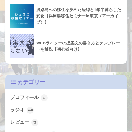
淡路島への移住を決めた経緯と1年半暮らした
変化【兵庫県移住セミナーin東京（アーカイ
ブ）】
WEBライターの提案文の書き方とテンプレー
トを解説【初心者向け】
カテゴリー
プロフィール
6
ラジオ
348
レビュー
13