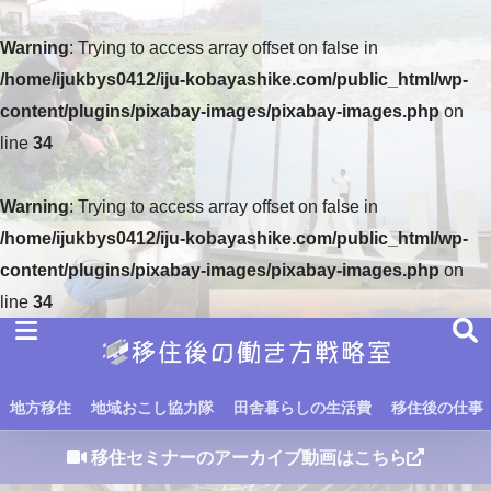
Warning
: Trying to access array offset on false in
/home/ijukbys0412/iju-kobayashike.com/public_html/wp-
content/plugins/pixabay-images/pixabay-images.php
on
line
34
Warning
: Trying to access array offset on false in
/home/ijukbys0412/iju-kobayashike.com/public_html/wp-
content/plugins/pixabay-images/pixabay-images.php
on
line
34
地方移住
地域おこし協力隊
田舎暮らしの生活費
移住後の仕事
移住セミナーのアーカイブ動画はこちら