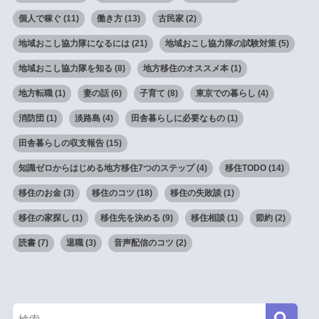
個人で稼ぐ
(11)
働き方
(13)
古民家
(2)
地域おこし協力隊になるには
(21)
地域おこし協力隊の試験対策
(5)
地域おこし協力隊を知る
(8)
地方移住のオススメ本
(1)
地方転職
(1)
妻の話
(6)
子育て
(8)
東京での暮らし
(4)
消防団
(1)
淡路島
(4)
田舎暮らしに必要なもの
(1)
田舎暮らしの収支報告
(15)
知識ゼロからはじめる地方移住7つのステップ
(4)
移住TODO
(14)
移住のお金
(3)
移住のコツ
(18)
移住の失敗談
(1)
移住の家探し
(1)
移住先を決める
(9)
移住相談
(1)
節約
(2)
読書
(7)
退職
(3)
音声配信のコツ
(2)