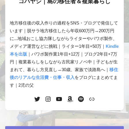
コバヤシ｜島の移住者＆複業暮らし
地方移住後の収入作りの過程をSNS・ブログで発信して
います｜脱サラ地方移住したら年収600万円→200万円
に...地域おこし協力隊しながらライターやパワポ製作、
メディア運営などに挑戦｜ライター1年目+50万｜
Kindle
本を出版
｜パワポ製作業1年目+12万｜ブログ2年目+7万
円｜複業暮らしをしながら古民家リノベ中｜子どもが生
まれて、暮らし方見直し→30歳、家族で淡路島へ｜
移住
後のリアルな生活費・仕事・収入
をブログにまとめてま
す｜2児の父