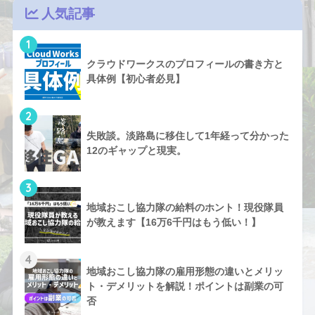
人気記事
1
クラウドワークスのプロフィールの書き方と
具体例【初心者必見】
2
失敗談。淡路島に移住して1年経って分かった
12のギャップと現実。
3
地域おこし協力隊の給料のホント！現役隊員
が教えます【16万6千円はもう低い！】
4
地域おこし協力隊の雇用形態の違いとメリッ
ト・デメリットを解説！ポイントは副業の可
否