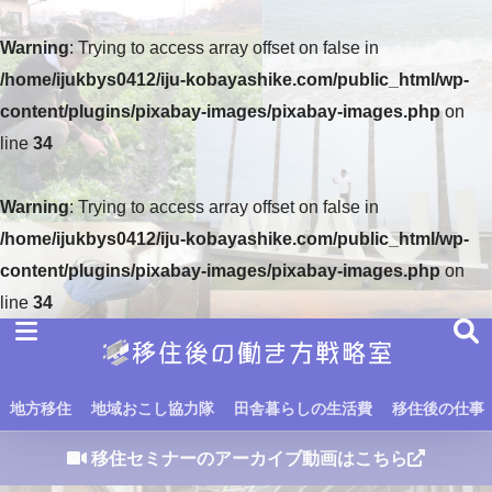
Warning
: Trying to access array offset on false in
/home/ijukbys0412/iju-kobayashike.com/public_html/wp-
content/plugins/pixabay-images/pixabay-images.php
on
line
34
Warning
: Trying to access array offset on false in
/home/ijukbys0412/iju-kobayashike.com/public_html/wp-
content/plugins/pixabay-images/pixabay-images.php
on
line
34
地方移住
地域おこし協力隊
田舎暮らしの生活費
移住後の仕事
移住セミナーのアーカイブ動画はこちら