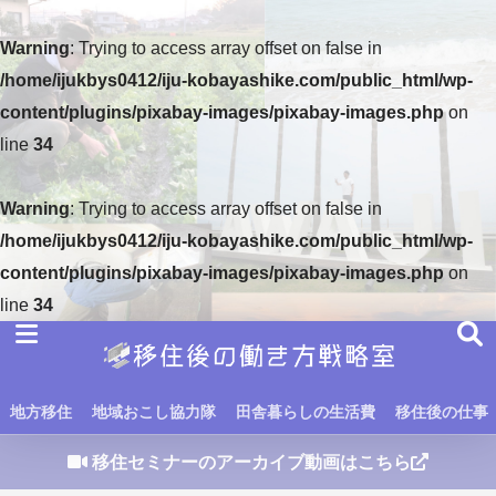
Warning
: Trying to access array offset on false in
/home/ijukbys0412/iju-kobayashike.com/public_html/wp-
content/plugins/pixabay-images/pixabay-images.php
on
line
34
Warning
: Trying to access array offset on false in
/home/ijukbys0412/iju-kobayashike.com/public_html/wp-
content/plugins/pixabay-images/pixabay-images.php
on
line
34
地方移住
地域おこし協力隊
田舎暮らしの生活費
移住後の仕事
移住セミナーのアーカイブ動画はこちら