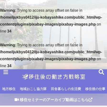
Warning
: Trying to access array offset on false in
/home/ijukbys0412/iju-kobayashike.com/public_html/wp-
content/plugins/pixabay-images/pixabay-images.php
on
line
34
Warning
: Trying to access array offset on false in
/home/ijukbys0412/iju-kobayashike.com/public_html/wp-
content/plugins/pixabay-images/pixabay-images.php
on
line
34
地方移住
地域おこし協力隊
田舎暮らしの生活費
移住後の仕事
移住セミナーのアーカイブ動画はこちら