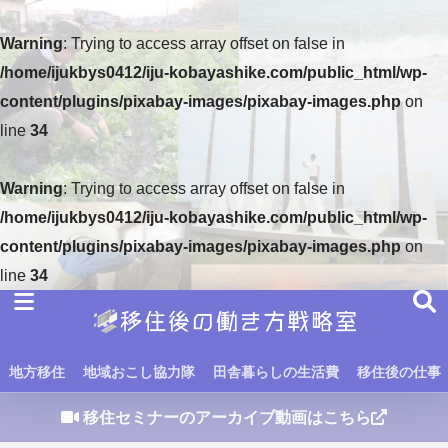
Warning
: Trying to access array offset on false in
/home/ijukbys0412/iju-kobayashike.com/public_html/wp-
content/plugins/pixabay-images/pixabay-images.php
on
line
34
Warning
: Trying to access array offset on false in
/home/ijukbys0412/iju-kobayashike.com/public_html/wp-
content/plugins/pixabay-images/pixabay-images.php
on
line
34
地方移住
地域おこし協力隊
田舎暮らしの生活費
移住後の仕事
移住セミナーのアーカイブ動画はこちら