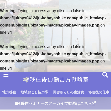
Warning
: Trying to access array offset on false in
/home/ijukbys0412/iju-kobayashike.com/public_html/wp-
content/plugins/pixabay-images/pixabay-images.php
on
line
34
Warning
: Trying to access array offset on false in
/home/ijukbys0412/iju-kobayashike.com/public_html/wp-
content/plugins/pixabay-images/pixabay-images.php
on
line
34
地方移住
地域おこし協力隊
田舎暮らしの生活費
移住後の仕事
移住セミナーのアーカイブ動画はこちら