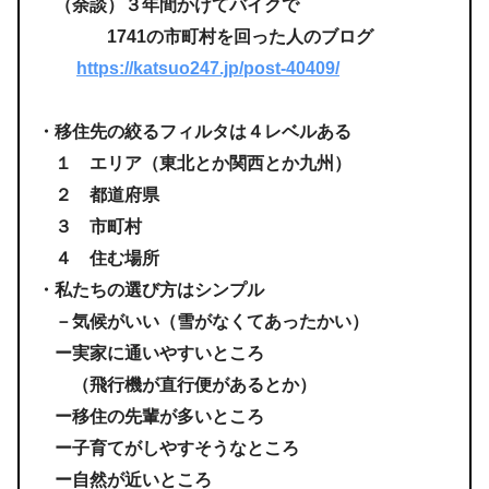
（余談）３年間かけてバイクで
1741の市町村を回った人のブログ
https://katsuo247.jp/post-40409/
・移住先の絞るフィルタは４レベルある
１ エリア（東北とか関西とか九州）
２ 都道府県
３ 市町村
４ 住む場所
・私たちの選び方はシンプル
－気候がいい（雪がなくてあったかい）
ー実家に通いやすいところ
（飛行機が直行便があるとか）
ー移住の先輩が多いところ
ー子育てがしやすそうなところ
ー自然が近いところ