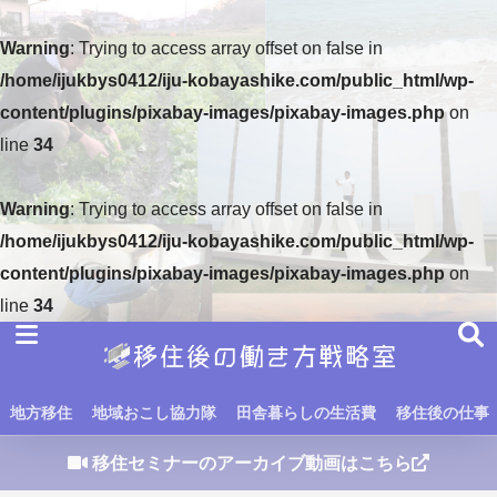
Warning
: Trying to access array offset on false in
/home/ijukbys0412/iju-kobayashike.com/public_html/wp-
content/plugins/pixabay-images/pixabay-images.php
on
line
34
Warning
: Trying to access array offset on false in
/home/ijukbys0412/iju-kobayashike.com/public_html/wp-
content/plugins/pixabay-images/pixabay-images.php
on
line
34
地方移住
地域おこし協力隊
田舎暮らしの生活費
移住後の仕事
移住セミナーのアーカイブ動画はこちら