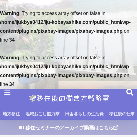
Warning
: Trying to access array offset on false in
/home/ijukbys0412/iju-kobayashike.com/public_html/wp-
content/plugins/pixabay-images/pixabay-images.php
on
line
34
Warning
: Trying to access array offset on false in
/home/ijukbys0412/iju-kobayashike.com/public_html/wp-
content/plugins/pixabay-images/pixabay-images.php
on
line
34
地方移住
地域おこし協力隊
田舎暮らしの生活費
移住後の仕事
移住セミナーのアーカイブ動画はこちら