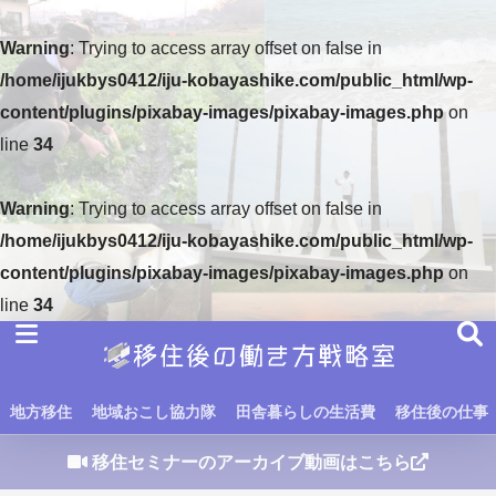
Warning
: Trying to access array offset on false in
/home/ijukbys0412/iju-kobayashike.com/public_html/wp-
content/plugins/pixabay-images/pixabay-images.php
on
line
34
Warning
: Trying to access array offset on false in
/home/ijukbys0412/iju-kobayashike.com/public_html/wp-
content/plugins/pixabay-images/pixabay-images.php
on
line
34
地方移住
地域おこし協力隊
田舎暮らしの生活費
移住後の仕事
移住セミナーのアーカイブ動画はこちら