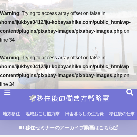
Warning
: Trying to access array offset on false in
/home/ijukbys0412/iju-kobayashike.com/public_html/wp-
content/plugins/pixabay-images/pixabay-images.php
on
line
34
Warning
: Trying to access array offset on false in
/home/ijukbys0412/iju-kobayashike.com/public_html/wp-
content/plugins/pixabay-images/pixabay-images.php
on
line
34
地方移住
地域おこし協力隊
田舎暮らしの生活費
移住後の仕事
移住セミナーのアーカイブ動画はこちら